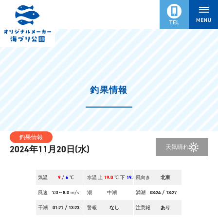
釣果情報
釣果情報
天気
晴れ
2024年11月20日(水)
気温
9
/
6
℃
水温
上
19.0
℃ 下
19.0
風向き
℃
北東
風速
7.0～8.0
m/s
潮
中潮
満潮
08:24
/
18:27
干潮
01:21
/
13:23
警報
なし
注意報
あり