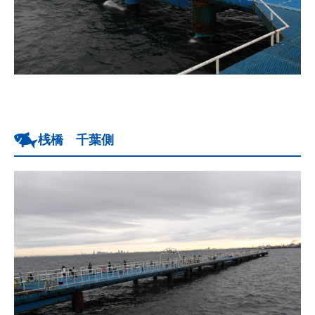
桟橋 千葉側