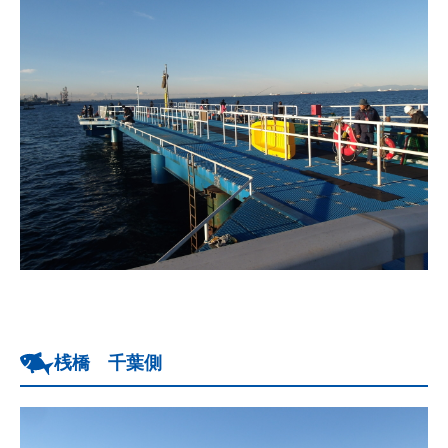
桟橋 千葉側