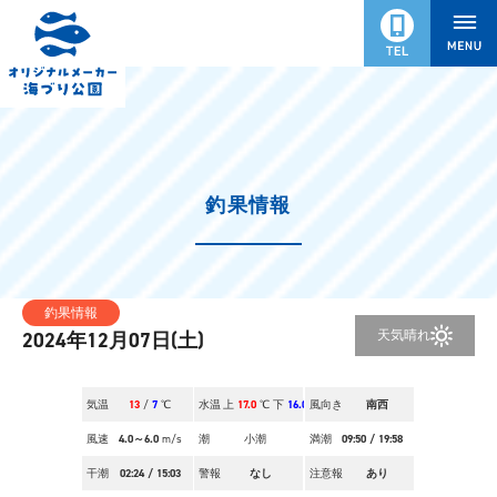
釣果情報
釣果情報
天気
晴れ
2024年12月07日(土)
気温
13
/
7
℃
水温
上
17.0
℃ 下
16.0
風向き
℃
南西
風速
4.0～6.0
m/s
潮
小潮
満潮
09:50
/
19:58
干潮
02:24
/
15:03
警報
なし
注意報
あり