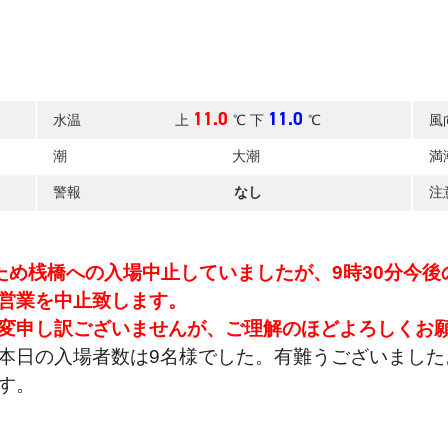
11.0
11.0
水温
上
℃ 下
℃
風
潮
大潮
満
警報
なし
注
めたため桟橋への入場中止していましたが、9時30分
営業を中止致します。
変申し訳ございませんが、ご理解のほどよろしくお
本日の入場者数は9名様でした。
有難うございました
す。