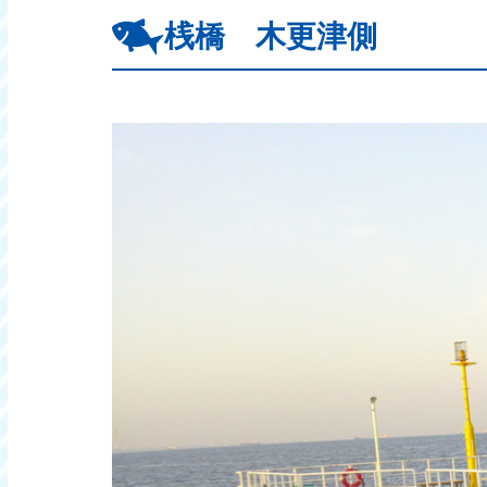
桟橋 木更津側