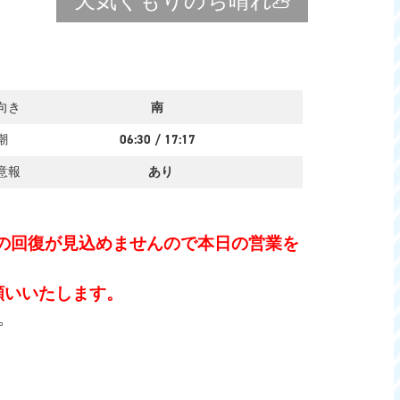
天気
くもりのち晴れ
向き
南
潮
06:30
/
17:17
意報
あり
今後の回復が見込めませんので本日の営業を
願いいたします。
。