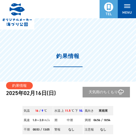
釣果情報
釣果情報
2025年02月16日(日)
天気
雨のちくもり
気温
16
/
9
℃
水温
上
11.5
℃ 下
10.5
風向き
℃
東南東
風速
1.0～2.0
m/s
潮
中潮
満潮
06:56
/
18:54
干潮
00:53
/
13:05
警報
なし
注意報
なし