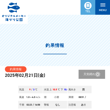
釣果情報
釣果情報
天気
晴れ
2025年02月21日(金)
気温
9
/
3
℃
水温
上
10.5
℃ 下
10.0
風向き
℃
西
風速
1.0～4.0
m/s
潮
小潮
満潮
08:51
/
干潮
02:23
/
16:58
警報
なし
注意報
あり