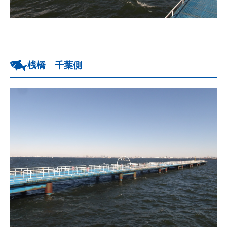
桟橋 千葉側