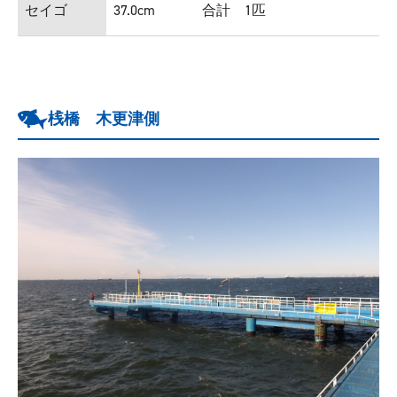
セイゴ
37.0cm
合計 1匹
桟橋 木更津側