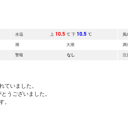
10.5
10.5
水温
上
℃ 下
℃
風
潮
大潮
満
警報
なし
注
れていました。
がとうございました。
す。