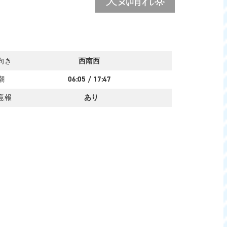
天気
晴れ
向き
西南西
潮
06:05
/
17:47
意報
あり