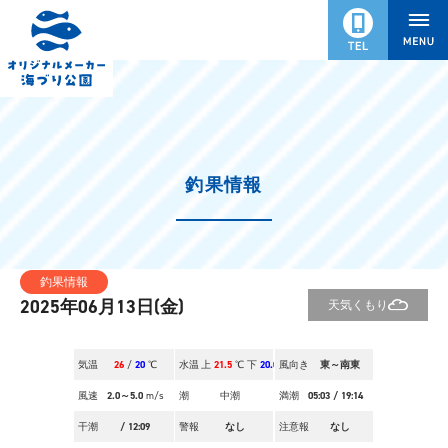
釣果情報
釣果情報
2025年06月13日(金)
天気
くもり
気温
26
/
20
℃
水温
上
21.5
℃ 下
20.0
風向き
℃
東～南東
風速
2.0～5.0
m/s
潮
中潮
満潮
05:03
/
19:14
干潮
/
12:09
警報
なし
注意報
なし