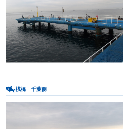
桟橋 千葉側