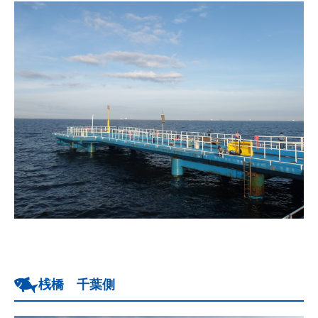
桟橋 千葉側