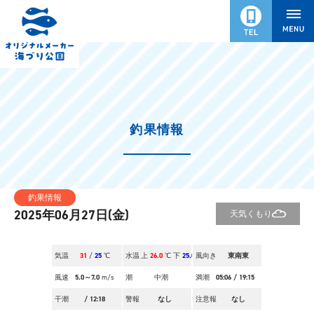
釣果情報
釣果情報
2025年06月27日(金)
天気
くもり
気温
31
/
25
℃
水温
上
26.0
℃ 下
25.0
風向き
℃
東南東
風速
5.0～7.0
m/s
潮
中潮
満潮
05:06
/
19:15
干潮
/
12:18
警報
なし
注意報
なし