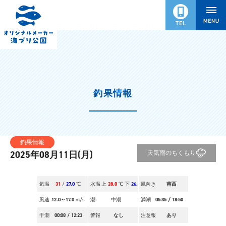
釣果情報
釣果情報
2025年08月11日(月)
天気
雨のちくもり
気温
31
/
27.0
℃
水温
上
28.0
℃ 下
26.0
風向き
℃
南西
風速
12.0～17.0
m/s
潮
中潮
満潮
05:35
/
18:50
干潮
00:08
/
12:23
警報
なし
注意報
あり