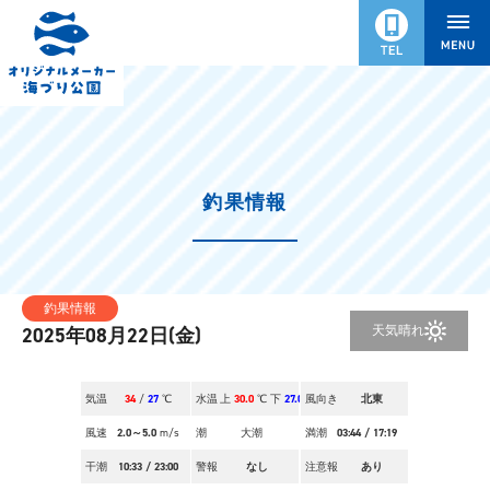
釣果情報
釣果情報
天気
晴れ
2025年08月22日(金)
気温
34
/
27
℃
水温
上
30.0
℃ 下
27.0
風向き
℃
北東
風速
2.0～5.0
m/s
潮
大潮
満潮
03:44
/
17:19
干潮
10:33
/
23:00
警報
なし
注意報
あり