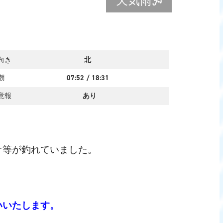
天気
雨
向き
北
潮
07:52
/
18:31
意報
あり
オ等が釣れていました。
いいたします。