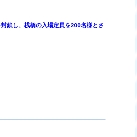
を封鎖し、
桟橋の入場定員を20
0名様とさ