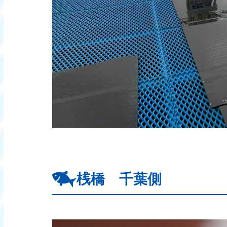
桟橋 千葉側