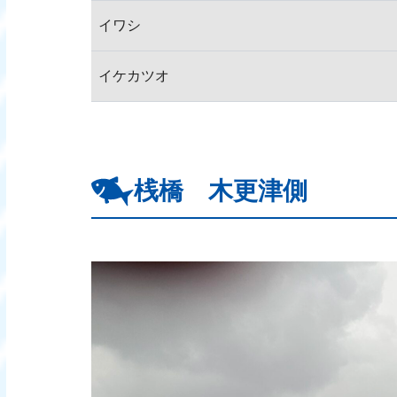
イワシ
イケカツオ
桟橋 木更津側