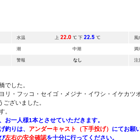
22.0
22.5
水温
上
℃ 下
℃
風
潮
中潮
満
警報
なし
注
橋でした。
ヨリ・フッコ・セイゴ・メジナ・イワシ・イケカツ
うございました。
す。
、お一人様1本とさせていただきます。
げ釣りは、
アンダーキャスト（下手投げ）
にてお願
び
左右の安全確認
を十分に行ってください。