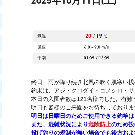
2025年10月11日(土)
20
19
気温
/
℃
風速
6.0～9.0
m/s
干潮
01:09
/
13:09
終日、雨が降り続き北風の吹く肌寒い桟
釣果は、アジ・クロダイ・コノシロ・サ
本日の入園者数は121名様でした。有難
明日も皆様のご来園をお待ちしておりま
明日は日曜日のためご使用できる釣竿は
また、混雑状況により
危険防止
のため投
投げ釣りの規制が無い場合でも後方およ