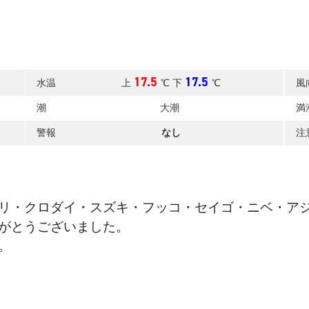
17.5
17.5
水温
上
℃ 下
℃
風
潮
大潮
満
警報
なし
注
リ・クロダイ・スズキ・フッコ・セイゴ・ニベ・ア
がとうございました。
。