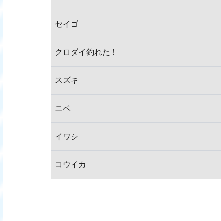
セイゴ
クロダイ釣れた！
スズキ
ニベ
イワシ
コウイカ