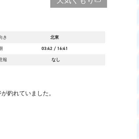
天気
くもり
向き
北東
潮
03:42
/
16:41
意報
なし
ジが釣れていました。