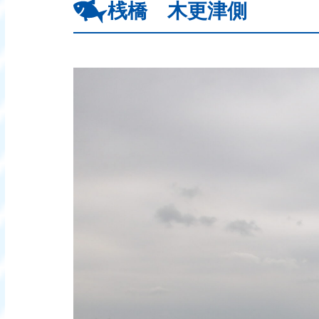
桟橋 木更津側