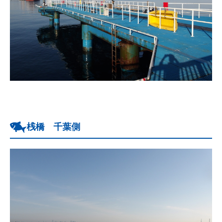
桟橋 千葉側