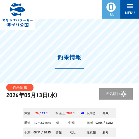
釣果情報
釣果情報
天気
晴れ
2026年05月13日(水)
気温
26
/
17
℃
水温
上
20.0
℃ 下
20.0
風向き
℃
南東
風速
1.0～2.0
m/s
潮
中潮
満潮
02:04
/
14:32
干潮
08:34
/
20:35
警報
なし
注意報
あり