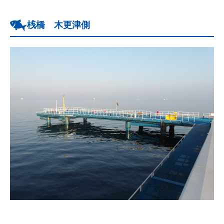
桟橋 木更津側