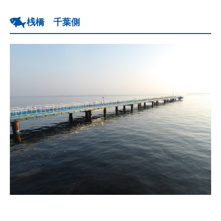
桟橋 千葉側