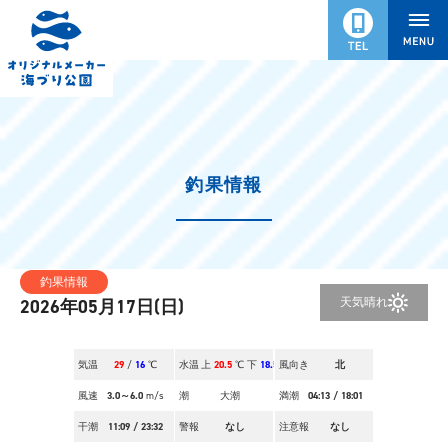
釣果情報
釣果情報
天気
晴れ
2026年05月17日(日)
気温
29
/
16
℃
水温
上
20.5
℃ 下
18.5
風向き
℃
北
風速
3.0～6.0
m/s
潮
大潮
満潮
04:13
/
18:01
干潮
11:09
/
23:32
警報
なし
注意報
なし