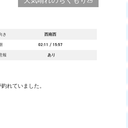
天気
晴れのちくもり
向き
西南西
潮
02:11
/
15:57
意報
あり
が釣れていました。