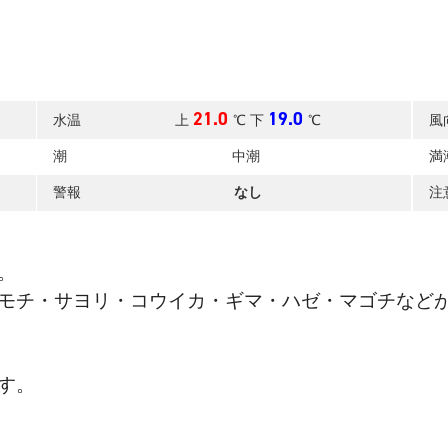
21.0
19.0
水温
上
℃ 下
℃
風
潮
中潮
満
警報
なし
注
。
モチ・サヨリ・コウイカ・ギマ・ハゼ・マゴチなど
す。