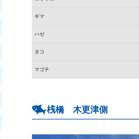
ギマ
ハゼ
タコ
マゴチ
桟橋 木更津側