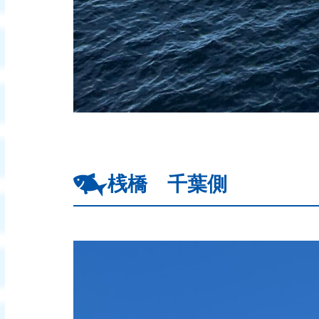
桟橋 千葉側