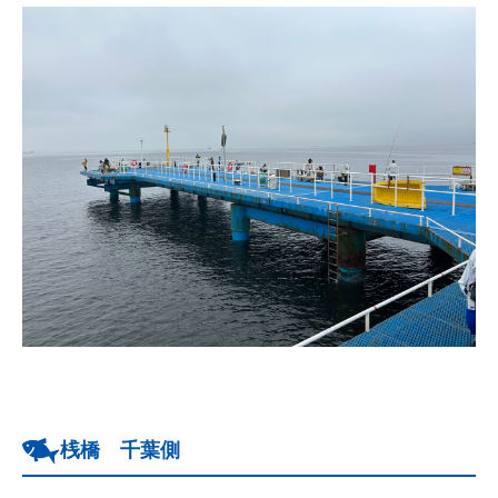
桟橋 千葉側