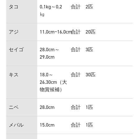
タコ
0.1kg～0.2
合計 2匹
㎏
アジ
11.0cm~16.0cm
合計 20匹
セイゴ
28.0cm～
合計 3匹
29.0cm
キス
18.0～
合計 30匹
26.30cm（大
物賞候補）
ニベ
28.0cm
合計 1匹
メバル
15.0cm
合計 1匹