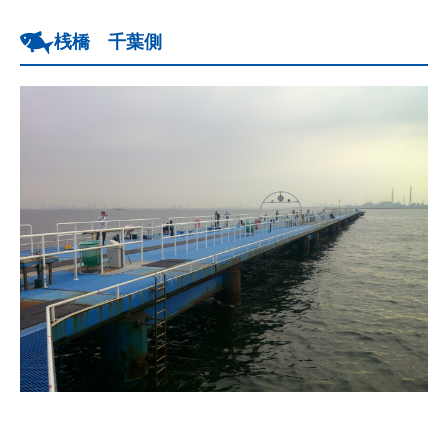
桟橋 千葉側