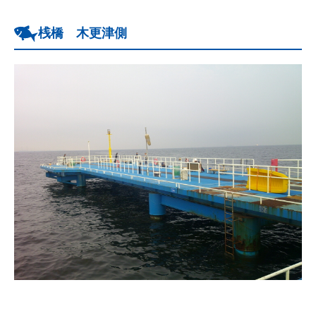
桟橋 木更津側