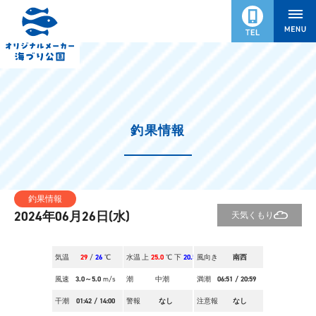
釣果情報
釣果情報
2024年06月26日(水)
天気
くもり
気温
29
/
26
℃
水温
上
25.0
℃ 下
20.5
風向き
℃
南西
風速
3.0～5.0
m/s
潮
中潮
満潮
06:51
/
20:59
干潮
01:42
/
14:00
警報
なし
注意報
なし