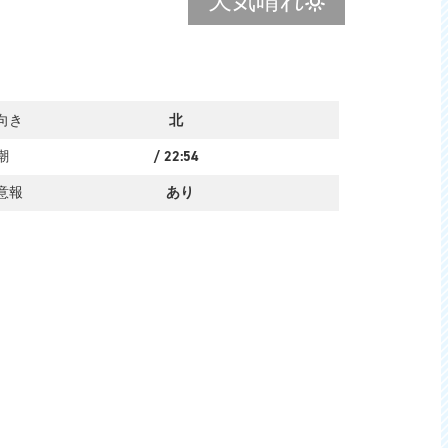
天気
晴れ
向き
北
潮
/
22:54
意報
あり