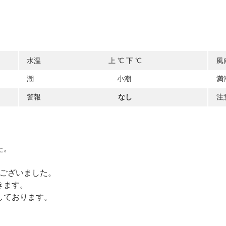
水温
上
℃ 下
℃
風
潮
小潮
満
警報
なし
注
た。
うございました。
きます。
しております。