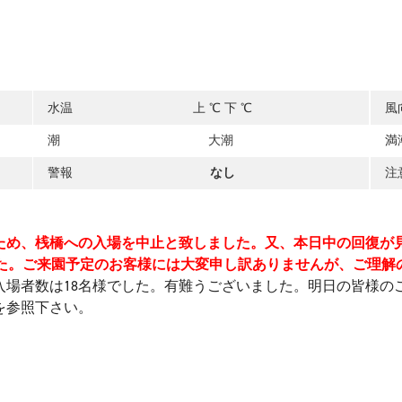
水温
上
℃ 下
℃
風
潮
大潮
満
警報
なし
注
いたため、桟橋への入場を中止と致しました。又、本日中の回復
した。ご来園予定のお客様には大変申し訳ありませんが、ご理解
入場者数は18名様でした。有難うございました。明日の皆様の
を参照下さい。