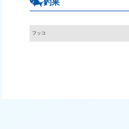
釣果
フッコ