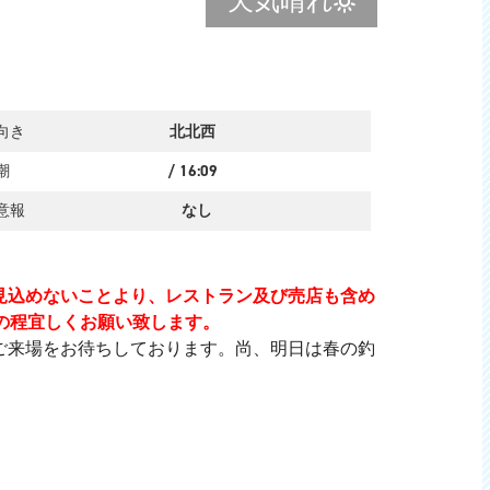
天気
晴れ
向き
北北西
潮
/
16:09
意報
なし
が見込めないことより、レストラン及び売店も含め
の程宜しくお願い致します。
ご来場をお待ちしております。尚、明日は春の釣