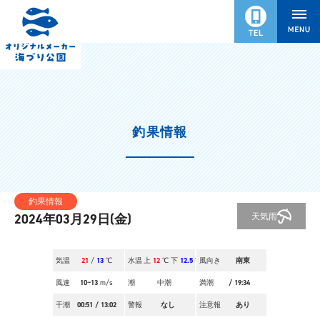
釣果情報
釣果情報
天気
雨
2024年03月29日(金)
気温
21
/
13
℃
水温
上
12
℃ 下
12.5
℃
風向き
南東
風速
10~13
m/s
潮
中潮
満潮
/
19:34
干潮
00:51
/
13:02
警報
なし
注意報
あり