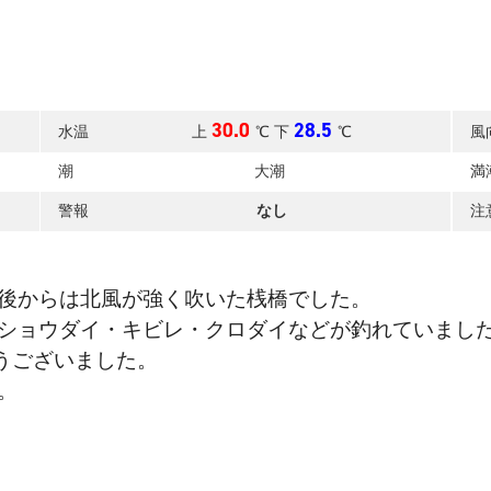
30.0
28.5
水温
上
℃ 下
℃
風
潮
大潮
満
警報
なし
注
後からは北風が強く吹いた桟橋でした。
ショウダイ・キビレ・クロダイなどが釣れていまし
うございました。
。