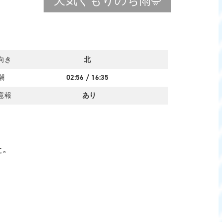
天気
くもりのち雨
向き
北
潮
02:56
/
16:35
意報
あり
た。