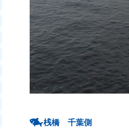
桟橋 千葉側