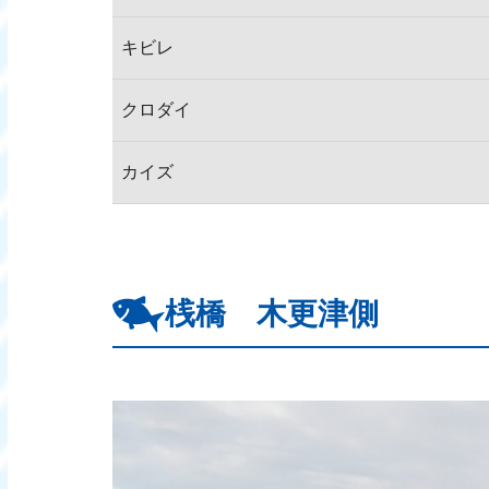
キビレ
クロダイ
カイズ
桟橋 木更津側