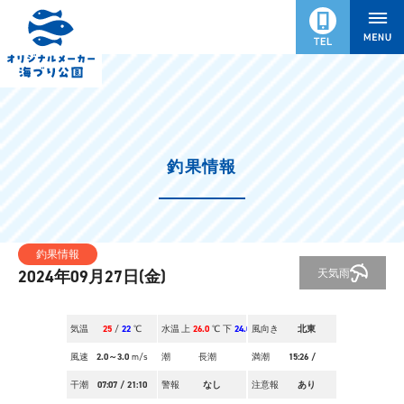
釣果情報
釣果情報
天気
雨
2024年09月27日(金)
気温
25
/
22
℃
水温
上
26.0
℃ 下
24.0
風向き
℃
北東
風速
2.0～3.0
m/s
潮
長潮
満潮
15:26
/
干潮
07:07
/
21:10
警報
なし
注意報
あり