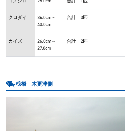
コノシロ
25.0cm
合計 1匹
クロダイ
36.0cm～
合計 3匹
40.0cm
カイズ
26.0cm～
合計 2匹
27.0cm
桟橋 木更津側