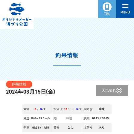
釣果情報
釣果情報
天気
晴れ
2024年03月15日(金)
気温
6
/
16
℃
水温
上
12
℃ 下
12
℃
風向き
南東
風速
10.0～13.0
m/s
潮
中潮
満潮
07:13
/
20:45
干潮
01:33
/
14:15
警報
なし
注意報
あり